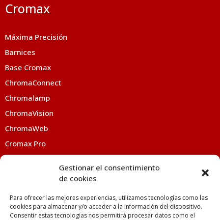
Cromax
Máxima Precisión
Barnices
Base Cromax
ChromaConnect
Chromalamp
ChromaVision
ChromaWeb
Cromax Pro
Eco Pro
Gestionar el consentimiento
Energy System
de cookies
Imron Fleet
Para ofrecer las mejores experiencias, utilizamos tecnologías como las
Kwik Color
cookies para almacenar y/o acceder a la información del dispositivo.
Consentir estas tecnologías nos permitirá procesar datos como el
Manos a la Obra