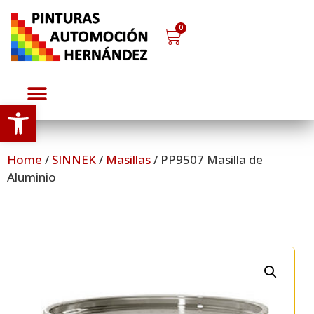
0
Abrir barra de herramientas
Home
/
SINNEK
/
Masillas
/ PP9507 Masilla de
Aluminio