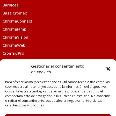
Barnices
Base Cromax
ChromaConnect
Chromalamp
ChromaVision
ChromaWeb
Cromax Pro
Eco Pro
Gestionar el consentimiento
Energy System
de cookies
Imron Fleet
Para ofrecer las mejores experiencias, utilizamos tecnologías como las
Kwik Color
cookies para almacenar y/o acceder a la información del dispositivo.
Consentir estas tecnologías nos permitirá procesar datos como el
Manos a la Obra
comportamiento de navegación o IDs únicos en este sitio. No consentir
o retirar el consentimiento, puede afectar negativamente a ciertas
Reparación Express
características y funciones.
Valueshade