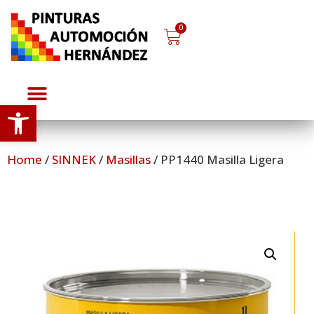
0
Abrir barra de herramientas
Home
/
SINNEK
/
Masillas
/ PP1440 Masilla Ligera